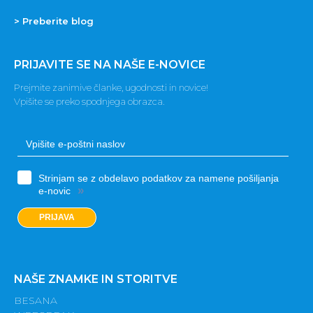
> Preberite blog
PRIJAVITE SE NA NAŠE E-NOVICE
Prejmite zanimive članke, ugodnosti in novice!
Vpišite se preko spodnjega obrazca.
Strinjam se z obdelavo podatkov za namene pošiljanja
»
e-novic
PRIJAVA
NAŠE ZNAMKE IN STORITVE
BESANA