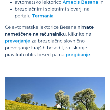
avtomatsko lektorico
Amebis Besana
in
brezplačnimi spletnimi slovarji na
portalu
Termania
.
Če avtomatske lektorice Besana
nimate
nameščene na računalniku
, kliknite na
preverjanje
za brezplačno slovnično
preverjanje krajših besedil, za iskanje
pravilnih oblik besed pa na
pregibanje
.