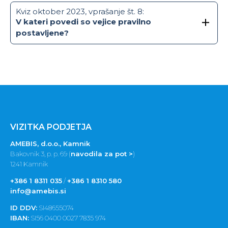
Kviz oktober 2023, vprašanje št. 8:
V kateri povedi so vejice pravilno
postavljene?
VIZITKA PODJETJA
AMEBIS, d.o.o., Kamnik
Bakovnik 3, p. p. 69 (
navodila za pot >
)
1241 Kamnik
+386 1 8311 035
/
+386 1 8310 580
info@amebis.si
ID DDV:
SI48655074
IBAN:
SI56 0400 0027 7835 974