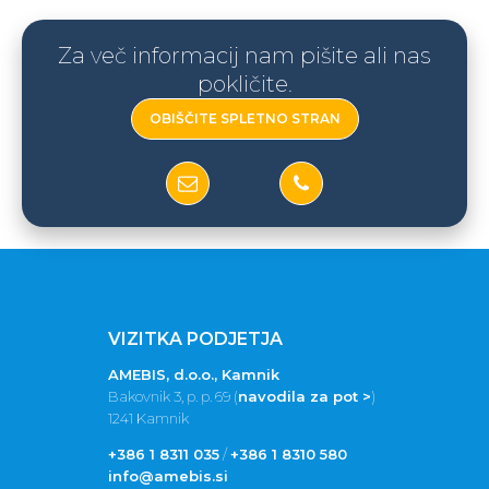
Za več informacij nam pišite ali nas
pokličite.
OBIŠČITE SPLETNO STRAN
VIZITKA PODJETJA
AMEBIS, d.o.o., Kamnik
Bakovnik 3, p. p. 69 (
navodila za pot >
)
1241 Kamnik
+386 1 8311 035
/
+386 1 8310 580
info@amebis.si