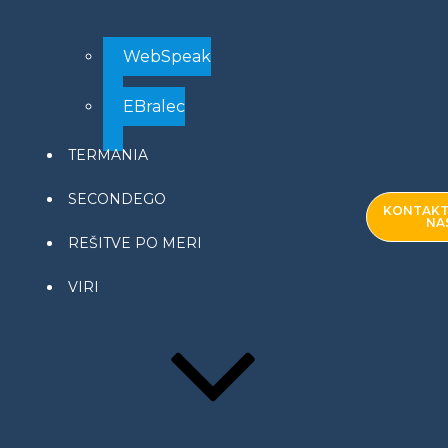
WebSpeak
EBralec
TERMANIA
SECONDEGO
KONTAKT
NA
REŠITVE PO MERI
VIRI