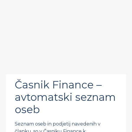
Časnik Finance –
avtomatski seznam
oseb
Seznam oseb in podjetij navedenih v
članku, so v Časniku Finance k