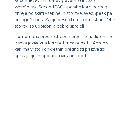
SecondEGO in storitev govorne sinteze
WebSpeak. SecondEGO uporabnikom pomaga
hitreje poiskati vsebine in storitve, WebSpeak pa
omogoča poslušanje besedil na spletni strani. Obe
storitvi so uporabniki dobro sprejeli.
Pomembna prednost obeh orodij je tradicionalno
visoka jezikovna kompetenca podjetja Amebis,
kar ima vrsto konkretnih prednosti pri izvedbi,
upravljanju in uporabi tovrstnih orodij.