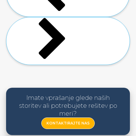
Imate vprašanje glede naših
storitev ali potrebujete rešitev po
meri?
KONTAKTIRAJTE NAS