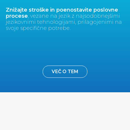
Znižajte stroške in poenostavite poslovne
procese
, vezane na jezik z najsodobnejšimi
jezikovnimi tehnologijami, prilagojenimi na
svoje specifične potrebe.
VEČ O TEM