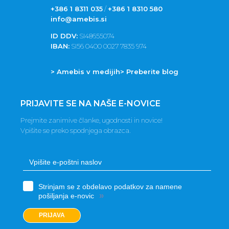
+386 1 8311 035
/
+386 1 8310 580
info@amebis.si
ID DDV:
SI48655074
IBAN:
SI56 0400 0027 7835 974
> Amebis v medijih
> Preberite blog
PRIJAVITE SE NA NAŠE E-NOVICE
Prejmite zanimive članke, ugodnosti in novice!
Vpišite se preko spodnjega obrazca.
Strinjam se z obdelavo podatkov za namene
»
pošiljanja e-novic
PRIJAVA