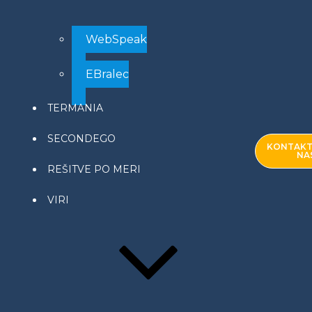
WebSpeak
EBralec
TERMANIA
SECONDEGO
KONTAKT
NA
REŠITVE PO MERI
VIRI