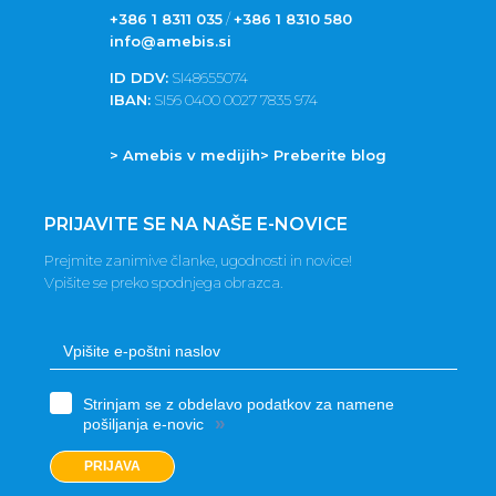
+386 1 8311 035
/
+386 1 8310 580
info@amebis.si
ID DDV:
SI48655074
IBAN:
SI56 0400 0027 7835 974
> Amebis v medijih
> Preberite blog
PRIJAVITE SE NA NAŠE E-NOVICE
Prejmite zanimive članke, ugodnosti in novice!
Vpišite se preko spodnjega obrazca.
Strinjam se z obdelavo podatkov za namene
»
pošiljanja e-novic
PRIJAVA