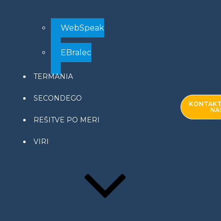
WebSpeak
EBralec
TERMANIA
SECONDEGO
KONTAKT
NA
REŠITVE PO MERI
VIRI