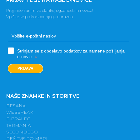
PRIJAVITE SE NA NAŠE E-NOVICE
Prejmite zanimive članke, ugodnosti in novice!
Vpišite se preko spodnjega obrazca.
Strinjam se z obdelavo podatkov za namene pošiljanja
»
e-novic
PRIJAVA
NAŠE ZNAMKE IN STORITVE
BESANA
WEBSPEAK
E-BRALEC
TERMANIA
SECONDEGO
REŠITVE PO MERI