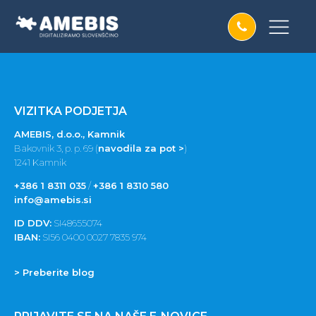
VIZITKA PODJETJA
AMEBIS, d.o.o., Kamnik
Bakovnik 3, p. p. 69 (
navodila za pot >
)
1241 Kamnik
+386 1 8311 035
/
+386 1 8310 580
info@amebis.si
ID DDV:
SI48655074
IBAN:
SI56 0400 0027 7835 974
> Preberite blog