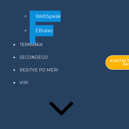
WebSpeak
EBralec
TERMANIA
SECONDEGO
KONTAKT
NA
REŠITVE PO MERI
VIRI