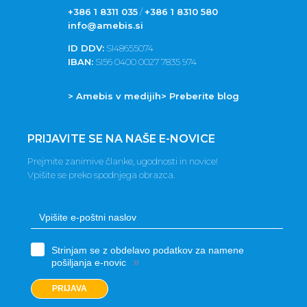
+386 1 8311 035
/
+386 1 8310 580
info@amebis.si
ID DDV:
SI48655074
IBAN:
SI56 0400 0027 7835 974
> Amebis v medijih
> Preberite blog
PRIJAVITE SE NA NAŠE E-NOVICE
Prejmite zanimive članke, ugodnosti in novice!
Vpišite se preko spodnjega obrazca.
Strinjam se z obdelavo podatkov za namene
»
pošiljanja e-novic
PRIJAVA