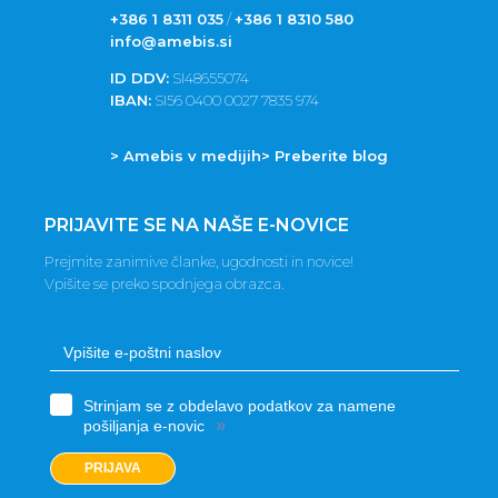
+386 1 8311 035
/
+386 1 8310 580
info@amebis.si
ID DDV:
SI48655074
IBAN:
SI56 0400 0027 7835 974
> Amebis v medijih
> Preberite blog
PRIJAVITE SE NA NAŠE E-NOVICE
Prejmite zanimive članke, ugodnosti in novice!
Vpišite se preko spodnjega obrazca.
Strinjam se z obdelavo podatkov za namene
»
pošiljanja e-novic
PRIJAVA