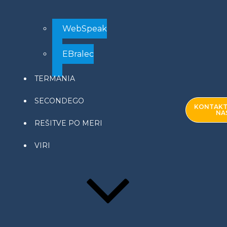
WebSpeak
EBralec
TERMANIA
SECONDEGO
KONTAKT
NA
REŠITVE PO MERI
VIRI