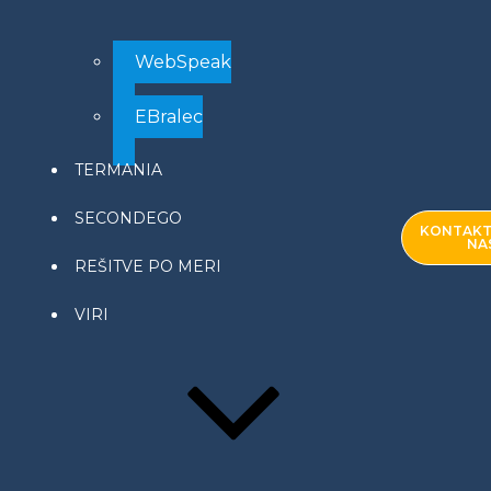
WebSpeak
EBralec
TERMANIA
SECONDEGO
KONTAKT
NA
REŠITVE PO MERI
VIRI