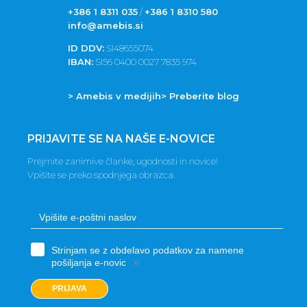
+386 1 8311 035
/
+386 1 8310 580
info@amebis.si
ID DDV:
SI48655074
IBAN:
SI56 0400 0027 7835 974
> Amebis v medijih
> Preberite blog
PRIJAVITE SE NA NAŠE E-NOVICE
Prejmite zanimive članke, ugodnosti in novice!
Vpišite se preko spodnjega obrazca.
Strinjam se z obdelavo podatkov za namene
»
pošiljanja e-novic
PRIJAVA