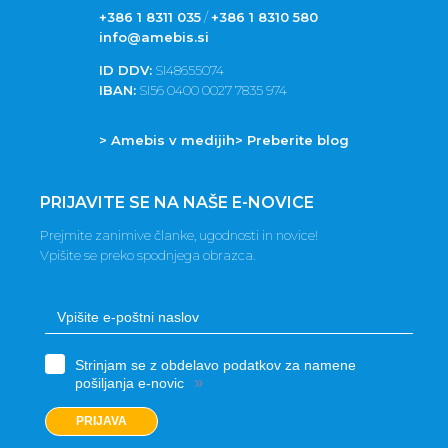
+386 1 8311 035
/
+386 1 8310 580
info@amebis.si
ID DDV:
SI48655074
IBAN:
SI56 0400 0027 7835 974
> Amebis v medijih
> Preberite blog
PRIJAVITE SE NA NAŠE E-NOVICE
Prejmite zanimive članke, ugodnosti in novice!
Vpišite se preko spodnjega obrazca.
Strinjam se z obdelavo podatkov za namene
»
pošiljanja e-novic
PRIJAVA