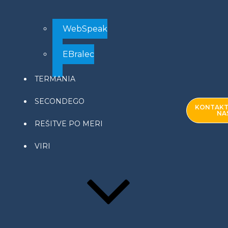
WebSpeak
EBralec
TERMANIA
SECONDEGO
KONTAKT
NA
REŠITVE PO MERI
VIRI