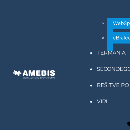
WebSp
eBrale
TERMANIA
SECONDEG
REŠITVE PO
VIRI