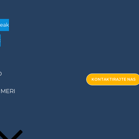
eak
c
O
KONTAKTIRAJTE NAS
 MERI