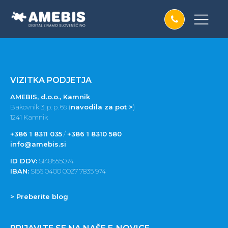
VIZITKA PODJETJA
AMEBIS, d.o.o., Kamnik
Bakovnik 3, p. p. 69 (
navodila za pot >
)
1241 Kamnik
+386 1 8311 035
/
+386 1 8310 580
info@amebis.si
ID DDV:
SI48655074
IBAN:
SI56 0400 0027 7835 974
> Preberite blog