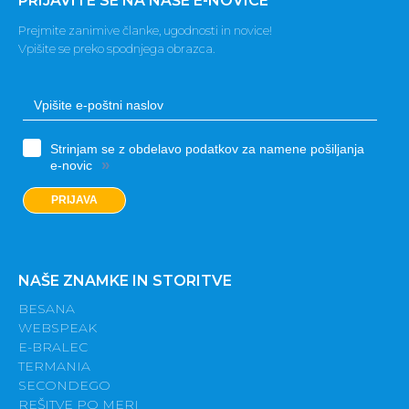
PRIJAVITE SE NA NAŠE E-NOVICE
Prejmite zanimive članke, ugodnosti in novice!
Vpišite se preko spodnjega obrazca.
Strinjam se z obdelavo podatkov za namene pošiljanja
»
e-novic
PRIJAVA
NAŠE ZNAMKE IN STORITVE
BESANA
WEBSPEAK
E-BRALEC
TERMANIA
SECONDEGO
REŠITVE PO MERI