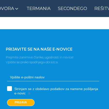
OVORA
TERMANIA
SECONDEGO
REŠIT
PRIJAVITE SE NA NAŠE E-NOVICE
Prejmite zanimive članke, ugodnosti in novice!
Vpišite se preko spodnjega obrazca.
Strinjam se z obdelavo podatkov za namene pošiljanja
»
e-novic
PRIJAVA