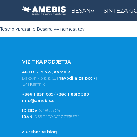
BESANA
SINTEZA G
Testno vprašanje Besana v4 namestitev
VIZITKA PODJETJA
AMEBIS, d.o.o., Kamnik
Bakovnik 3, p. p. 69 (
navodila za pot >
)
1241 Kamnik
+386 1 8311 035
/
+386 1 8310 580
info@amebis.si
ID DDV:
SI48655074
IBAN:
SI56 0400 0027 7835 974
> Preberite blog